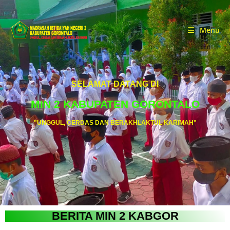
Menu
SELAMAT DATANG DI
MIN 2 KABUPATEN GORONTALO
"UNGGUL, CERDAS DAN BERAKHLAKTUL KARIMAH"
BERITA MIN 2 KABGOR