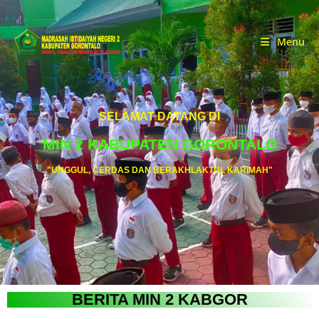
Menu
SELAMAT DATANG DI
MIN 2 KABUPATEN GORONTALO
"UNGGUL, CERDAS DAN BERAKHLAKTUL KARIMAH"
BERITA MIN 2 KABGOR