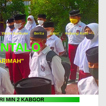
Ekstra Kurikuler
Berita
Galeri
Hubungi Kami
ONTALO
ARIMAH"
RI MIN 2 KABGOR