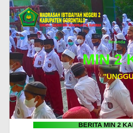
Beranda
MIN 2
"UNGGU
BERITA MIN 2 K