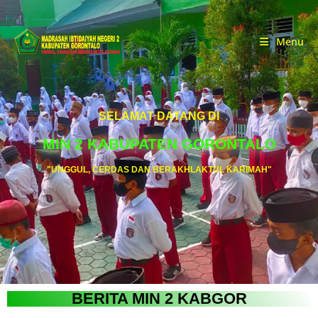
Menu
SELAMAT DATANG DI
MIN 2 KABUPATEN GORONTALO
"UNGGUL, CERDAS DAN BERAKHLAKTUL KARIMAH"
BERITA MIN 2 KABGOR