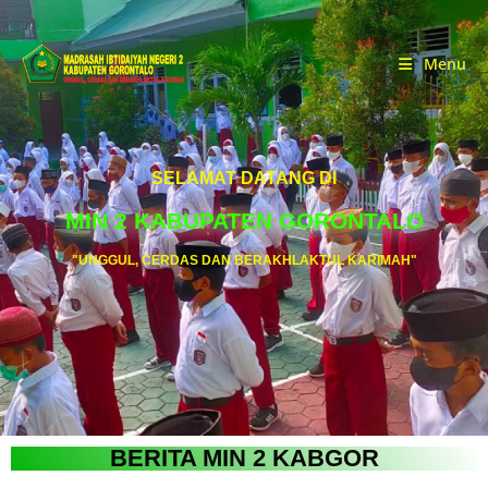
Menu
SELAMAT DATANG DI
MIN 2 KABUPATEN GORONTALO
"UNGGUL, CERDAS DAN BERAKHLAKTUL KARIMAH"
BERITA MIN 2 KABGOR