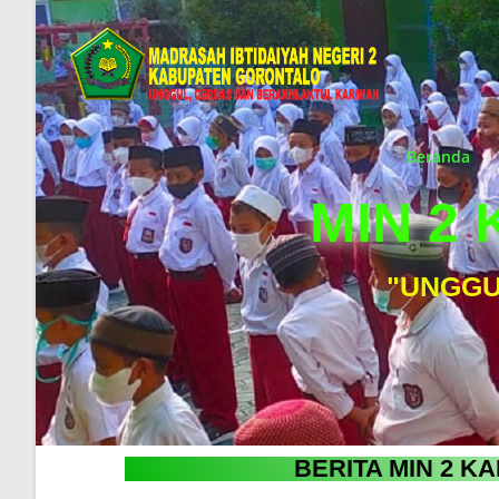
Beranda
MIN 2
"UNGGU
BERITA MIN 2 K