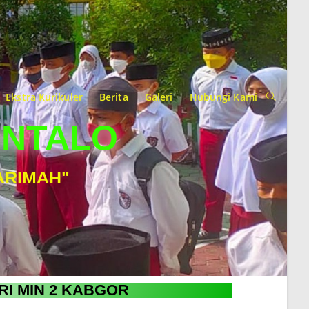
Ekstra Kurikuler
Berita
Galeri
Hubungi Kami
ONTALO
ARIMAH"
RI MIN 2 KABGOR