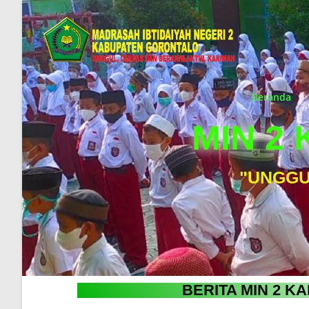
Beranda
MIN 2
"UNGGU
BERITA MIN 2 K