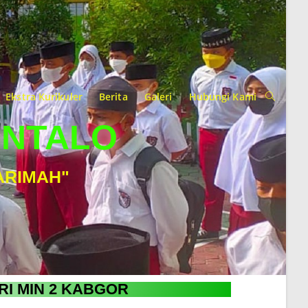
Ekstra Kurikuler
Berita
Galeri
Hubungi Kami
ONTALO
ARIMAH"
RI MIN 2 KABGOR