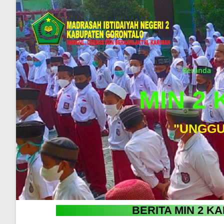
Beranda
MIN 2
"UNGGU
BERITA MIN 2 K