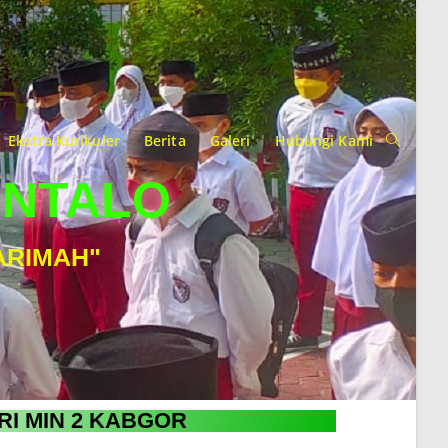
Ekstra Kurikuler
Berita
Galeri
Hubungi Kami
ONTALO
ARIMAH"
RI MIN 2 KABGOR