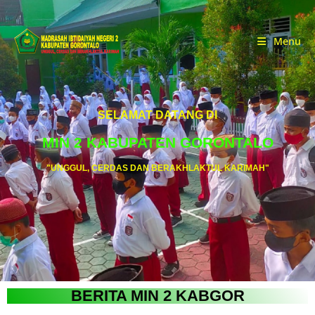
Menu
SELAMAT DATANG DI
MIN 2 KABUPATEN GORONTALO
"UNGGUL, CERDAS DAN BERAKHLAKTUL KARIMAH"
BERITA MIN 2 KABGOR