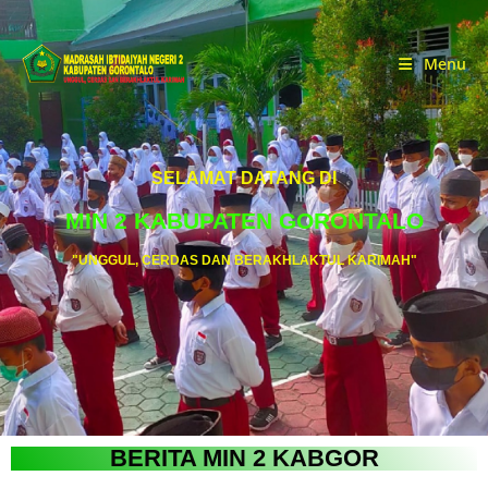
Menu
SELAMAT DATANG DI
MIN 2 KABUPATEN GORONTALO
"UNGGUL, CERDAS DAN BERAKHLAKTUL KARIMAH"
BERITA MIN 2 KABGOR