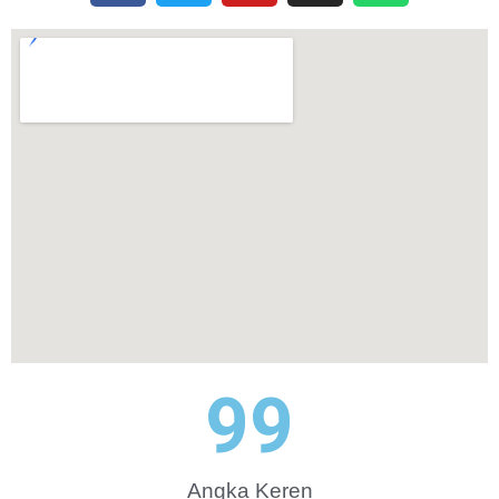
100
Angka Keren