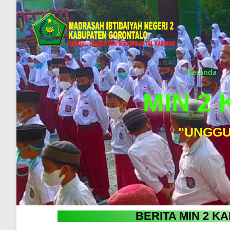
Beranda
MIN 2
"UNGGU
BERITA MIN 2 K