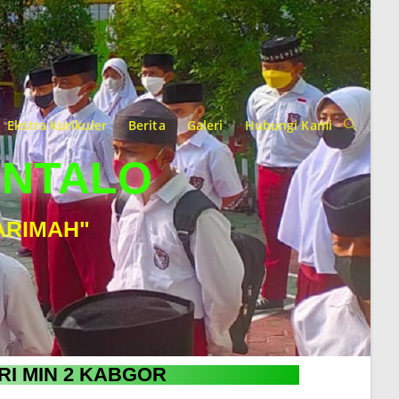
Ekstra Kurikuler
Berita
Galeri
Hubungi Kami
ONTALO
ARIMAH"
RI MIN 2 KABGOR