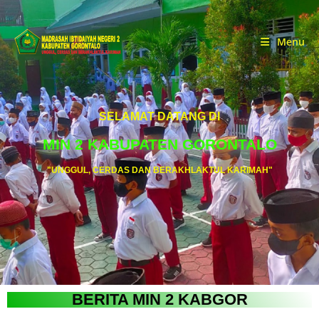
Menu
SELAMAT DATANG DI
MIN 2 KABUPATEN GORONTALO
"UNGGUL, CERDAS DAN BERAKHLAKTUL KARIMAH"
BERITA MIN 2 KABGOR