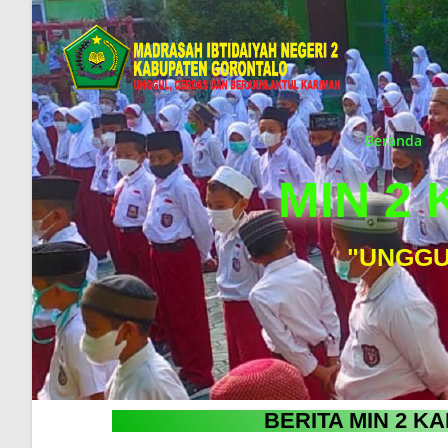
Beranda
MIN 2
"UNGGU
BERITA MIN 2 K