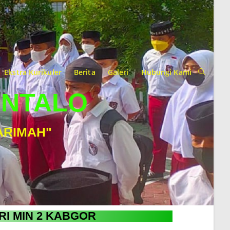
Ekstra Kurikuler
Berita
Galeri
Hubungi Kami
ONTALO
ARIMAH"
RI MIN 2 KABGOR