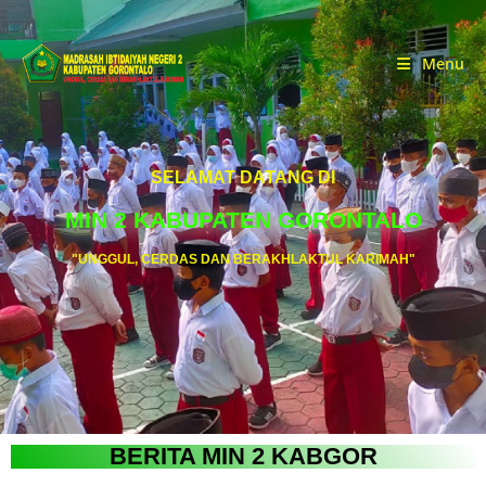
Menu
SELAMAT DATANG DI
MIN 2 KABUPATEN GORONTALO
"UNGGUL, CERDAS DAN BERAKHLAKTUL KARIMAH"
BERITA MIN 2 KABGOR