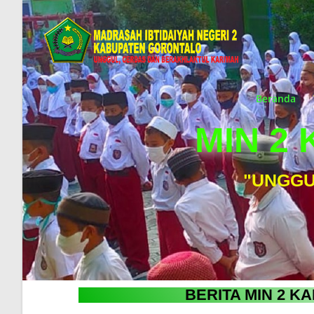
Beranda
MIN 2
"UNGGU
BERITA MIN 2 K