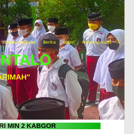
Ekstra Kurikuler
Berita
Galeri
Hubungi Kami
ONTALO
ARIMAH"
RI MIN 2 KABGOR