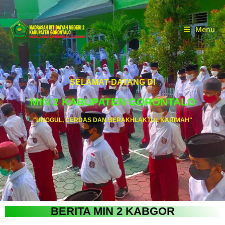
Menu
SELAMAT DATANG DI
MIN 2 KABUPATEN GORONTALO
"UNGGUL, CERDAS DAN BERAKHLAKTUL KARIMAH"
BERITA MIN 2 KABGOR