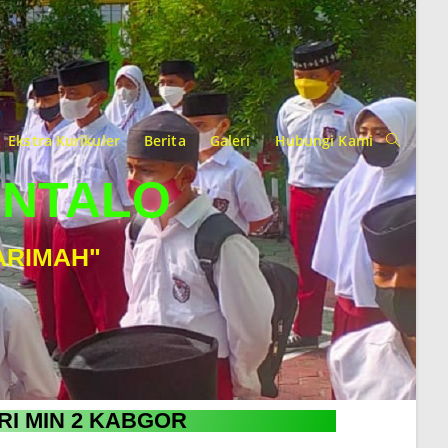
Ekstra Kurikuler
Berita
Galeri
Hubungi Kami
ONTALO
ARIMAH"
RI MIN 2 KABGOR