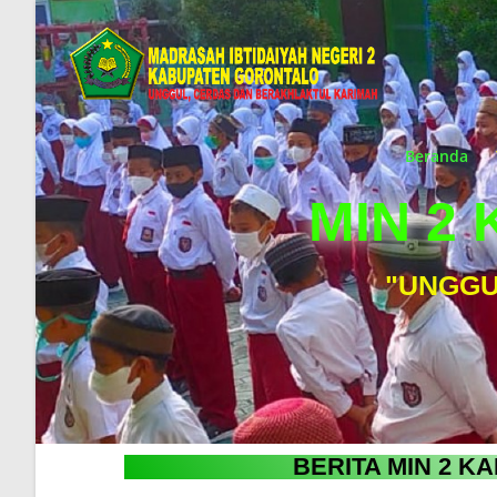
Beranda
MIN 2
"UNGGU
BERITA MIN 2 K