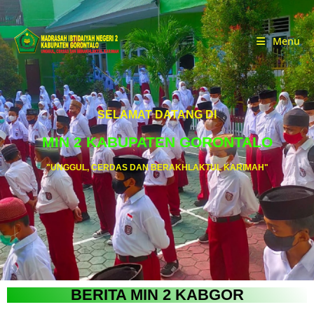
Menu
SELAMAT DATANG DI
MIN 2 KABUPATEN GORONTALO
"UNGGUL, CERDAS DAN BERAKHLAKTUL KARIMAH"
BERITA MIN 2 KABGOR