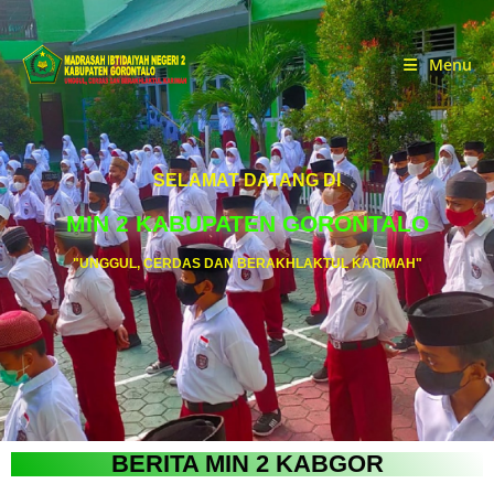
Menu
SELAMAT DATANG DI
MIN 2 KABUPATEN GORONTALO
"UNGGUL, CERDAS DAN BERAKHLAKTUL KARIMAH"
BERITA MIN 2 KABGOR