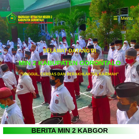
Menu
SELAMAT DATANG DI
MIN 2 KABUPATEN GORONTALO
"UNGGUL, CERDAS DAN BERAKHLAKTUL KARIMAH"
BERITA MIN 2 KABGOR