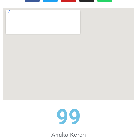
100
Angka Keren