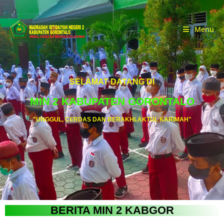
Menu
SELAMAT DATANG DI
MIN 2 KABUPATEN GORONTALO
"UNGGUL, CERDAS DAN BERAKHLAKTUL KARIMAH"
BERITA MIN 2 KABGOR