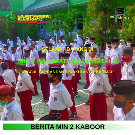
Menu
SELAMAT DATANG DI
MIN 2 KABUPATEN GORONTALO
"UNGGUL, CERDAS DAN BERAKHLAKTUL KARIMAH"
BERITA MIN 2 KABGOR