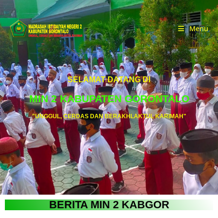
Menu
SELAMAT DATANG DI
MIN 2 KABUPATEN GORONTALO
"UNGGUL, CERDAS DAN BERAKHLAKTUL KARIMAH"
BERITA MIN 2 KABGOR