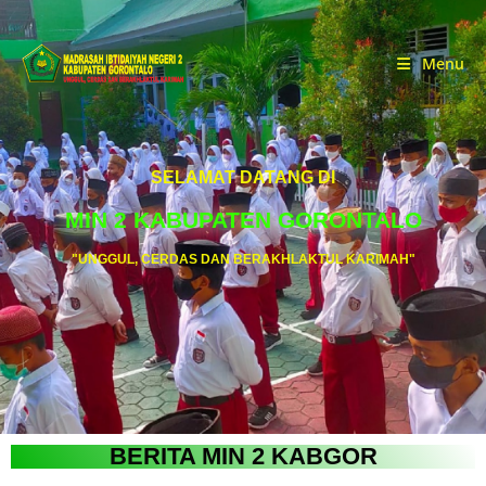
Menu
SELAMAT DATANG DI
MIN 2 KABUPATEN GORONTALO
"UNGGUL, CERDAS DAN BERAKHLAKTUL KARIMAH"
BERITA MIN 2 KABGOR