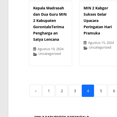
Kepala Madrasah
MIN 2 Kabgor
dan Dua Guru MIN
Sukses Gelar
2 Kabupaten
Upacara
GorontaloTerima
Peringatan Hari
Pengharga an
Pramuka
Satya Lencana
Agustus 15, 2024
Uncategorized
Agustus 19, 2024
Uncategorized
‹
1
2
3
4
5
6