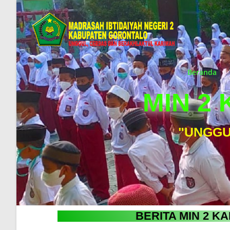
Beranda
MIN 2
"UNGGU
BERITA MIN 2 K