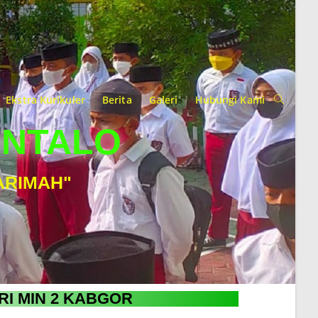
Ekstra Kurikuler
Berita
Galeri
Hubungi Kami
ONTALO
ARIMAH"
RI MIN 2 KABGOR