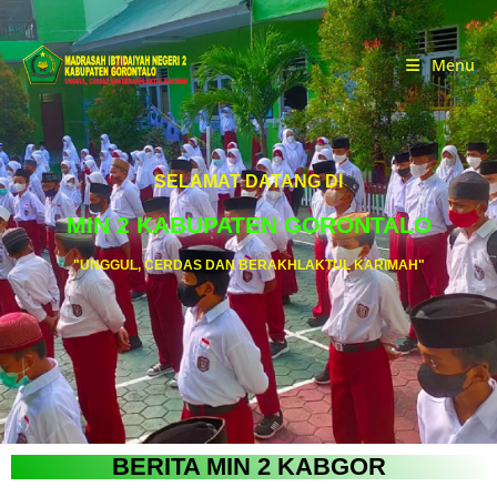
Menu
SELAMAT DATANG DI
MIN 2 KABUPATEN GORONTALO
"UNGGUL, CERDAS DAN BERAKHLAKTUL KARIMAH"
BERITA MIN 2 KABGOR