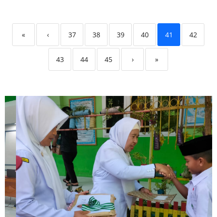
«
‹
37
38
39
40
41
42
43
44
45
›
»