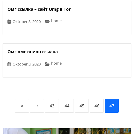
Омг ссылка – сайт Omg в Tor
home
Oktober 3, 2020
Омг омг онион ссылка
home
Oktober 3, 2020
«
‹
43
44
45
46
47