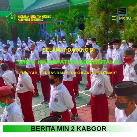
Menu
SELAMAT DATANG DI
MIN 2 KABUPATEN GORONTALO
"UNGGUL, CERDAS DAN BERAKHLAKTUL KARIMAH"
BERITA MIN 2 KABGOR