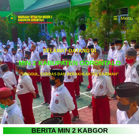
Menu
SELAMAT DATANG DI
MIN 2 KABUPATEN GORONTALO
"UNGGUL, CERDAS DAN BERAKHLAKTUL KARIMAH"
BERITA MIN 2 KABGOR