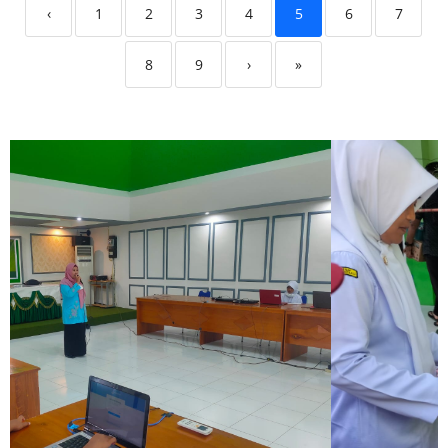
‹
1
2
3
4
5
6
7
8
9
›
»