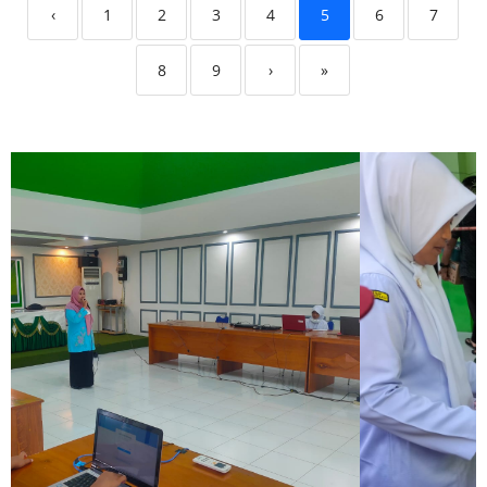
‹
1
2
3
4
5
6
7
8
9
›
»