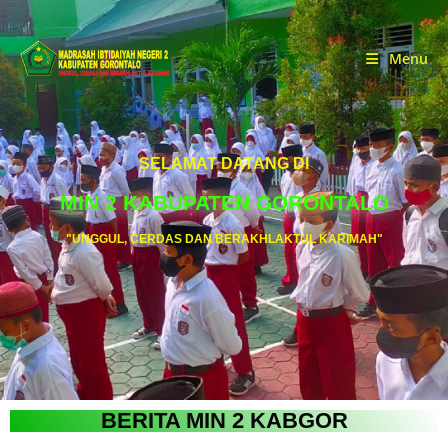
Menu
SELAMAT DATANG DI
MIN 2 KABUPATEN GORONTALO
"UNGGUL, CERDAS DAN BERAKHLAKTUL KARIMAH"
BERITA MIN 2 KABGOR