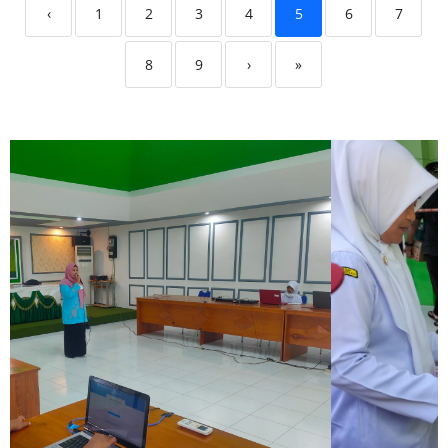
‹
1
2
3
4
5
6
7
8
9
›
»