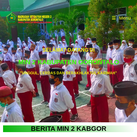
Menu
SELAMAT DATANG DI
MIN 2 KABUPATEN GORONTALO
"UNGGUL, CERDAS DAN BERAKHLAKTUL KARIMAH"
BERITA MIN 2 KABGOR