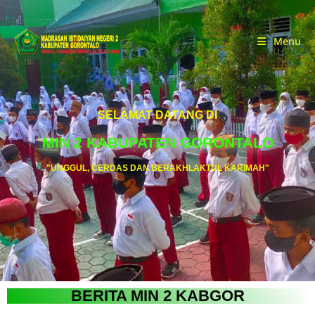
Menu
SELAMAT DATANG DI
MIN 2 KABUPATEN GORONTALO
"UNGGUL, CERDAS DAN BERAKHLAKTUL KARIMAH"
BERITA MIN 2 KABGOR