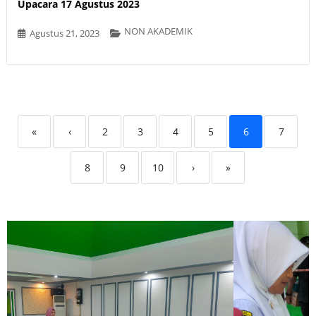
Upacara 17 Agustus 2023
NON AKADEMIK
Agustus 21, 2023
«
‹
2
3
4
5
6
7
8
9
10
›
»