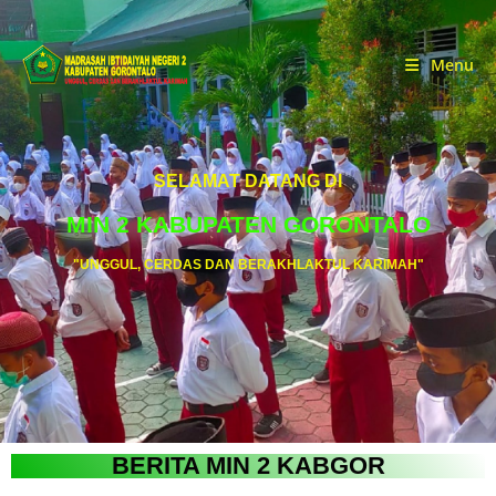
Menu
SELAMAT DATANG DI
MIN 2 KABUPATEN GORONTALO
"UNGGUL, CERDAS DAN BERAKHLAKTUL KARIMAH"
BERITA MIN 2 KABGOR