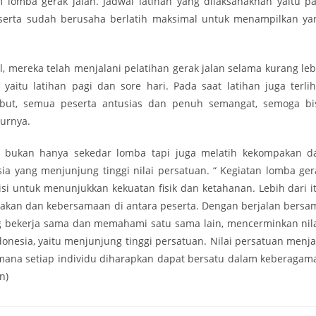
lomba gerak jalan. Jadwal latihan yang dilaksanaknan yaitu pa
eserta sudah berusaha berlatih maksimal untuk menampilkan ya
 mereka telah menjalani pelatihan gerak jalan selama kurang leb
yaitu latihan pagi dan sore hari. Pada saat latihan juga terlih
ebut, semua peserta antusias dan penuh semangat, semoga bi
turnya.
 bukan hanya sekedar lomba tapi juga melatih kekompakan d
 yang menjunjung tinggi nilai persatuan. “ Kegiatan lomba ger
i untuk menunjukkan kekuatan fisik dan ketahanan. Lebih dari it
pakan dan kebersamaan di antara peserta. Dengan berjalan bersa
ng bekerja sama dan memahami satu sama lain, mencerminkan nila
nesia, yaitu menjunjung tinggi persatuan. Nilai persatuan menja
mana setiap individu diharapkan dapat bersatu dalam keberagam
n)