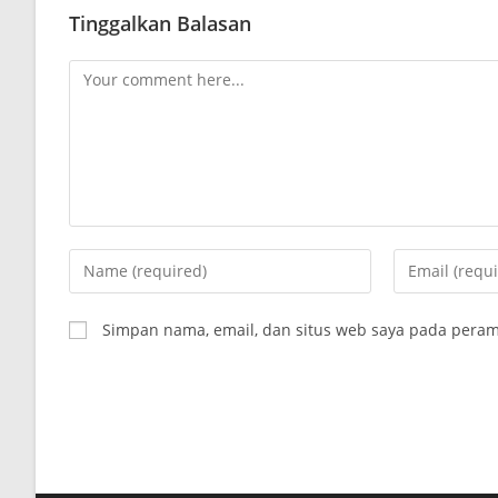
Tinggalkan Balasan
Comment
Enter
Enter
your
your
name
email
Simpan nama, email, dan situs web saya pada peram
or
address
username
to
to
comment
comment