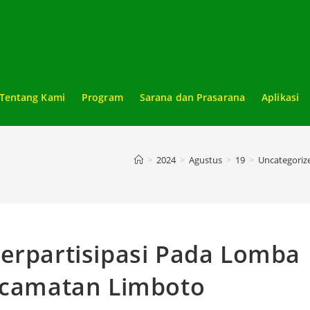
Tentang Kami
Program
Sarana dan Prasarana
Aplikasi
>
2024
>
Agustus
>
19
>
Uncategoriz
erpartisipasi Pada Lomba
Kecamatan Limboto