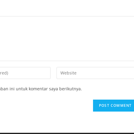
Enter
your
website
ban ini untuk komentar saya berikutnya.
URL
(optional)