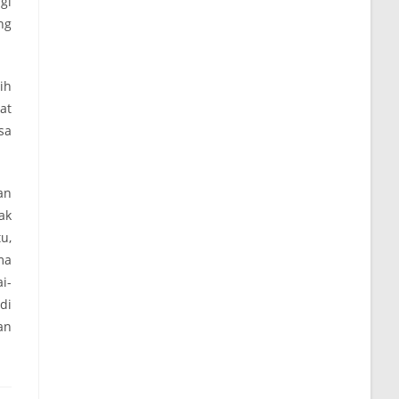
gi
ng
ih
at
sa
an
ak
u,
ma
i-
di
an