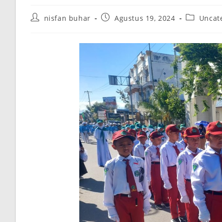
Post
Post
Post
nisfan buhar
Agustus 19, 2024
Uncat
author:
published:
category: