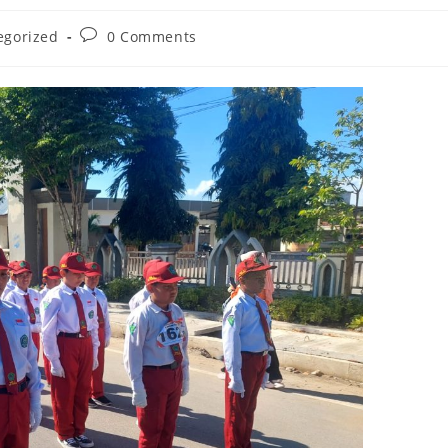
Post
egorized
0 Comments
comments: