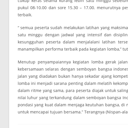
cukup keras selama kurang lebih satu minggu sebelum 
pukul 08-10.00 dan sore 15.30 – 17.00. menurutnya p
terbaik.
“ semua peserta sudah melakukan latihan yang maksimal,
satu minggu dengan jadwal yang intensif dan disiplin 
kesungguhan peserta dalam menjalalani latihan ters
manampilkan performa terbaik pada kegiatan lomba,” tu
Menutup penyampaiannya kegiatan lomba gerak jalan
kebersamaan selaras dengan semboyan bangsa indonesia
jalan yang diadakan bukan hanya sekadar ajang kompetis
lomba ini menjadi sarana penting dalam melatih kekom
dalam ritme yang sama, para peserta diajak untuk sali
nilai luhur yang terkandung dalam semboyan bangsa Indo
pondasi yang kuat dalam menjaga keutuhan bangsa, di 
untuk mencapai tujuan bersama.” Terangnya (Nispan-ala