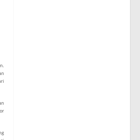
n.
an
ri
an
or
ng