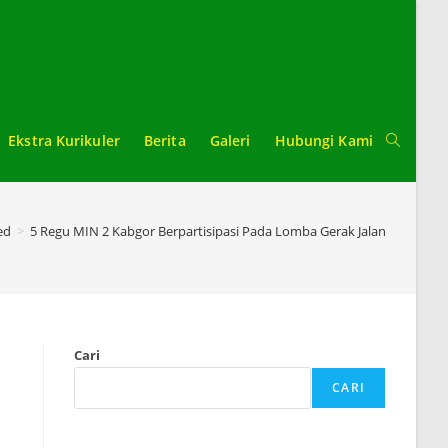
Ekstra Kurikuler
Berita
Galeri
Hubungi Kami
Toggle
website
ed
>
5 Regu MIN 2 Kabgor Berpartisipasi Pada Lomba Gerak Jalan Tingkat
search
Cari
CARI