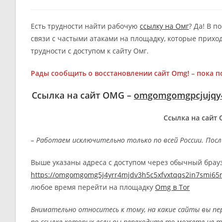
author:
published:
ca
Есть трудности найти рабочую
ссылку на Омг
? Да! В п
связи с частыми атаками на площадку, которые прихо
трудности с доступом к сайту Омг.
Рады сообщить о восстановлении сайт Omg! – пока по
Ссылка на сайт OMG –
omgomgomgpcjujqy4
Ссылка на сайт 
– Работаем исключительно только по всей России. Пос
Выше указаны адреса с доступом через обычный брау
https://omgomgomg5j4yrr4mjdv3h5c5xfvxtqqs2in7smi6
любое время перейти на площадку
Omg в Tor
Внимательно относитесь к тому, на какие сайты вы пе
по ссылке которых если вы переходите то можете не т