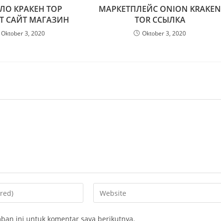
ЛО КРАКЕН ТОР
МАРКЕТПЛЕЙС ONION KRAKE
Т САЙТ МАГАЗИН
TOR ССЫЛКА
Oktober 3, 2020
Oktober 3, 2020
Enter
your
website
ban ini untuk komentar saya berikutnya.