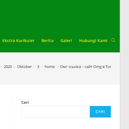
Ekstra Kurikuler
Berita
Galeri
Hubungi Kami
Toggle
website
>
2020
>
Oktober
>
3
>
home
>
Омг ссылка – сайт Omg в Tor
search
Cari
CARI