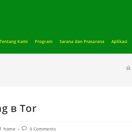
Tentang Kami
Program
Sarana dan Prasarana
Aplikasi
g в Tor
st
Post
home
0 Comments