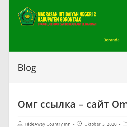
Skip
to
content
Beranda
Blog
Омг ссылка – сайт Om
Post
Post
Po
HideAway Country Inn
Oktober 3, 2020