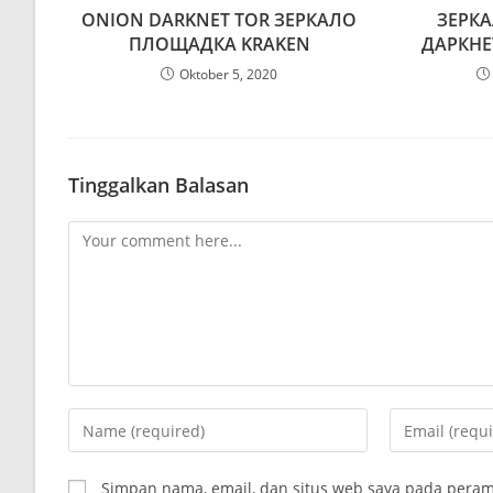
ONION DARKNET TOR ЗЕРКАЛО
ЗЕРКА
ПЛОЩАДКА KRAKEN
ДАРКНЕ
Oktober 5, 2020
Tinggalkan Balasan
Comment
Enter
Enter
your
your
name
email
Simpan nama, email, dan situs web saya pada peram