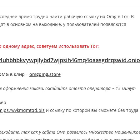
tegory:
comments:
оследнее время трудно найти рабочую ссылку на Omg в Tor. В
дят в основном на выходные, у пользователей появляются
 одному адрес, советуем использовать Tor:
uhbhbkvywpjlybd7wjpsih46mq4oaasgdrqswid.oni
OMG в клир –
omgomg.store
ле оформления заказа, ожидайте ответа оператора ~ 15 минут
зер
5mjps7wvkmqmtqd.biz
и ссылку по которой вы сможете без труда 
реходите, так как у сайта Омг, развелось множество мошенников
олько лишиться средств зачисленных на баланс но и аккаунта