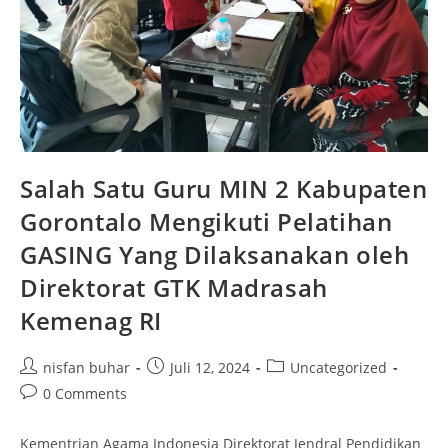
Salah Satu Guru MIN 2 Kabupaten
Gorontalo Mengikuti Pelatihan
GASING Yang Dilaksanakan oleh
Direktorat GTK Madrasah
Kemenag RI
Post
Post
Post
nisfan buhar
Juli 12, 2024
Uncategorized
author:
published:
category:
Post
0 Comments
comments:
Kementrian Agama Indonesia Direktorat Jendral Pendidikan