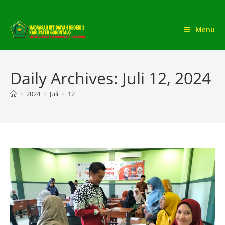
Skip
to
Menu
content
Daily Archives: Juli 12, 2024
>
2024
>
Juli
>
12