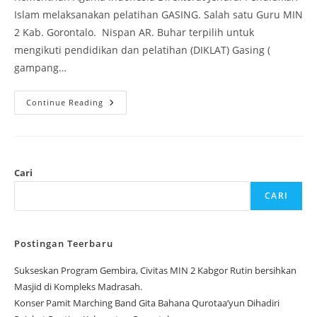
Islam melaksanakan pelatihan GASING. Salah satu Guru MIN
2 Kab. Gorontalo. Nispan AR. Buhar terpilih untuk
mengikuti pendidikan dan pelatihan (DIKLAT) Gasing (
gampang…
Salah
Continue Reading
Satu
Guru
MIN
2
Kabupaten
Gorontalo
Mengikuti
Cari
Pelatihan
GASING
CARI
Yang
Dilaksanakan
Oleh
Direktorat
GTK
Postingan Teerbaru
Madrasah
Kemenag
Sukseskan Program Gembira, Civitas MIN 2 Kabgor Rutin bersihkan
RI
Masjid di Kompleks Madrasah.
Konser Pamit Marching Band Gita Bahana Qurotaa’yun Dihadiri