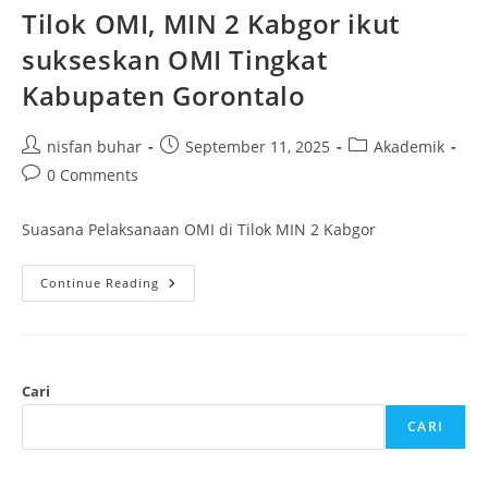
Tilok OMI, MIN 2 Kabgor ikut
sukseskan OMI Tingkat
Kabupaten Gorontalo
Post
Post
Post
nisfan buhar
September 11, 2025
Akademik
author:
published:
category:
Post
0 Comments
comments:
Suasana Pelaksanaan OMI di Tilok MIN 2 Kabgor
Tilok
Continue Reading
OMI,
MIN
2
Kabgor
Ikut
Sukseskan
OMI
Cari
Tingkat
Kabupaten
CARI
Gorontalo