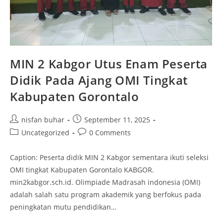
MIN 2 Kabgor Utus Enam Peserta
Didik Pada Ajang OMI Tingkat
Kabupaten Gorontalo
Post
Post
nisfan buhar
September 11, 2025
author:
published:
Post
Post
Uncategorized
0 Comments
category:
comments:
Caption: Peserta didik MIN 2 Kabgor sementara ikuti seleksi
OMI tingkat Kabupaten Gorontalo KABGOR.
min2kabgor.sch.id. Olimpiade Madrasah indonesia (OMI)
adalah salah satu program akademik yang berfokus pada
peningkatan mutu pendidikan…