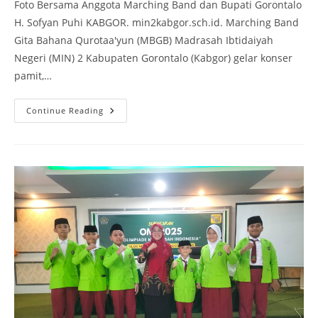
Foto Bersama Anggota Marching Band dan Bupati Gorontalo
H. Sofyan Puhi KABGOR. min2kabgor.sch.id. Marching Band
Gita Bahana Qurotaa'yun (MBGB) Madrasah Ibtidaiyah
Negeri (MIN) 2 Kabupaten Gorontalo (Kabgor) gelar konser
pamit,…
Konser
Continue Reading
Pamit
Marching
Band
Gita
Bahana
Qurotaa’yun
Dihadiri
Pejabat
Penting
Kabupaten
Gorontalo