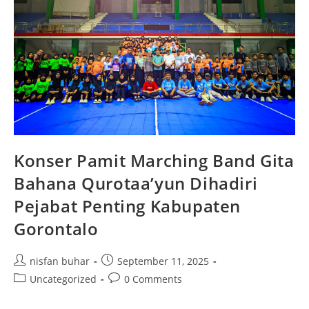
Konser Pamit Marching Band Gita
Bahana Qurotaa’yun Dihadiri
Pejabat Penting Kabupaten
Gorontalo
Post
Post
nisfan buhar
September 11, 2025
author:
published:
Post
Post
Uncategorized
0 Comments
category:
comments: