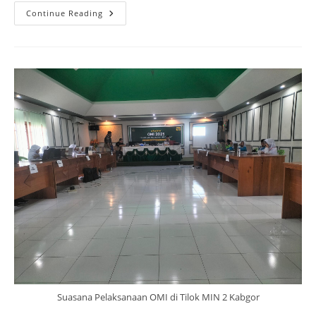
MIN
Continue Reading
2
Kabgor
Utus
Enam
Peserta
Didik
Pada
Ajang
OMI
Tingkat
Kabupaten
Gorontalo
Suasana Pelaksanaan OMI di Tilok MIN 2 Kabgor