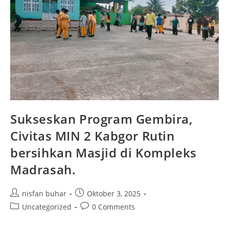
Sukseskan Program Gembira,
Civitas MIN 2 Kabgor Rutin
bersihkan Masjid di Kompleks
Madrasah.
Post
Post
nisfan buhar
Oktober 3, 2025
author:
published:
Post
Post
Uncategorized
0 Comments
category:
comments: