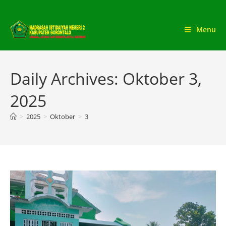
Skip
to
Menu
content
Daily Archives: Oktober 3,
2025
>
2025
>
Oktober
>
3