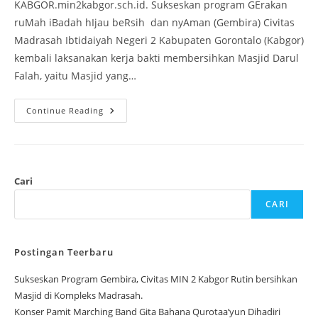
KABGOR.min2kabgor.sch.id. Sukseskan program GErakan
ruMah iBadah hIjau beRsih dan nyAman (Gembira) Civitas
Madrasah Ibtidaiyah Negeri 2 Kabupaten Gorontalo (Kabgor)
kembali laksanakan kerja bakti membersihkan Masjid Darul
Falah, yaitu Masjid yang…
Sukseskan
Continue Reading
Program
Gembira,
Civitas
MIN
2
Kabgor
Rutin
Cari
Bersihkan
Masjid
CARI
Di
Kompleks
Madrasah.
Postingan Teerbaru
Sukseskan Program Gembira, Civitas MIN 2 Kabgor Rutin bersihkan
Masjid di Kompleks Madrasah.
Konser Pamit Marching Band Gita Bahana Qurotaa’yun Dihadiri