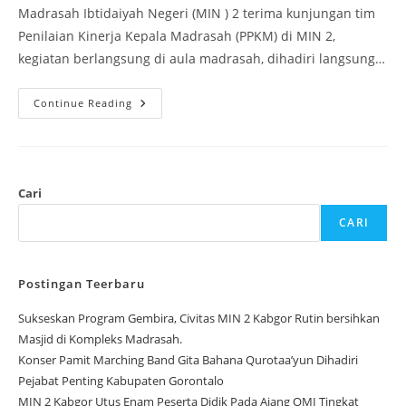
Madrasah Ibtidaiyah Negeri (MIN ) 2 terima kunjungan tim
Penilaian Kinerja Kepala Madrasah (PPKM) di MIN 2,
kegiatan berlangsung di aula madrasah, dihadiri langsung…
MIN
Continue Reading
2
Kabupaten
Gorontalo,
Terima
Kunjungan
Dalam
Rangkan
Cari
Penilaian
Kinerja
CARI
Kepala
Madrasah
(PKKM)
Postingan Teerbaru
Sukseskan Program Gembira, Civitas MIN 2 Kabgor Rutin bersihkan
Masjid di Kompleks Madrasah.
Konser Pamit Marching Band Gita Bahana Qurotaa’yun Dihadiri
Pejabat Penting Kabupaten Gorontalo
MIN 2 Kabgor Utus Enam Peserta Didik Pada Ajang OMI Tingkat