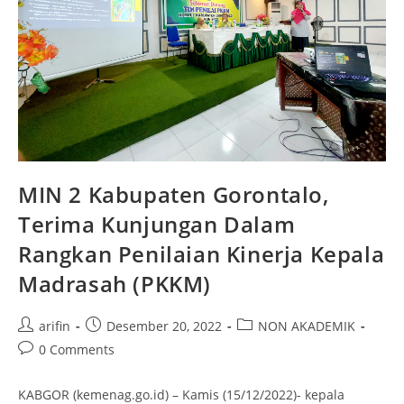
MIN 2 Kabupaten Gorontalo,
Terima Kunjungan Dalam
Rangkan
Penilaian Kinerja Kepala
Madrasah (PKKM)
Post
Post
Post
arifin
Desember 20, 2022
NON AKADEMIK
author:
published:
category:
Post
0 Comments
comments:
KABGOR (kemenag.go.id) – Kamis (15/12/2022)- kepala