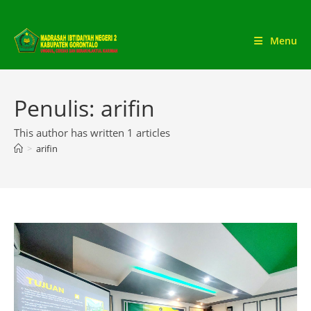
Skip
to
Menu
content
Penulis:
arifin
This author has written 1 articles
>
arifin