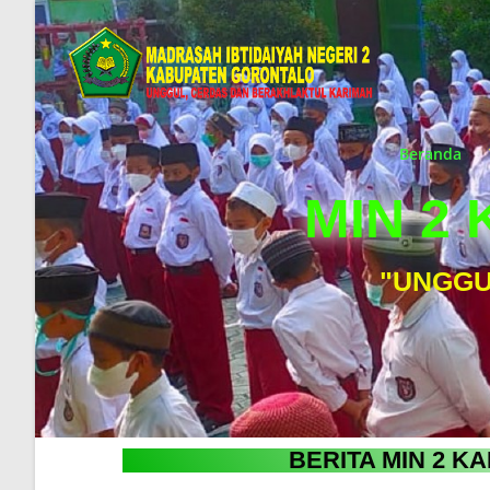
Beranda
MIN 2
"UNGGU
BERITA MIN 2 K