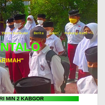
Ekstra Kurikuler
Berita
Galeri
Hubungi Kami
ONTALO
ARIMAH"
RI MIN 2 KABGOR