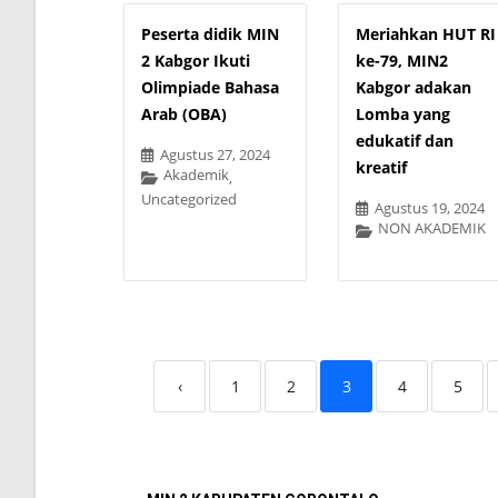
Peserta didik MIN
Meriahkan HUT RI
2 Kabgor Ikuti
ke-79, MIN2
Olimpiade Bahasa
Kabgor adakan
Arab (OBA)
Lomba yang
edukatif dan
Agustus 27, 2024
kreatif
Akademik
,
Uncategorized
Agustus 19, 2024
NON AKADEMIK
‹
1
2
3
4
5