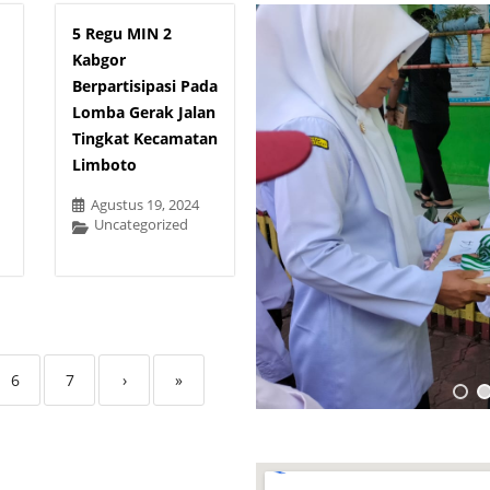
5 Regu MIN 2
Kabgor
Berpartisipasi Pada
Lomba Gerak Jalan
Tingkat Kecamatan
Limboto
Agustus 19, 2024
Uncategorized
6
7
›
»