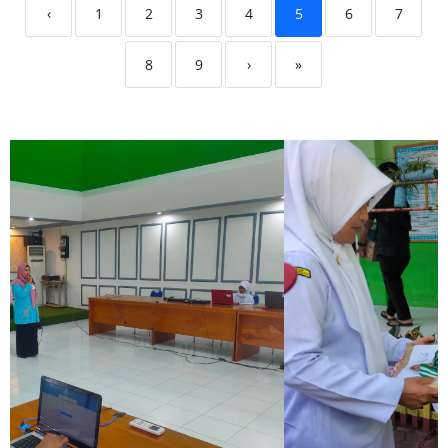
‹
1
2
3
4
5
6
7
8
9
›
»