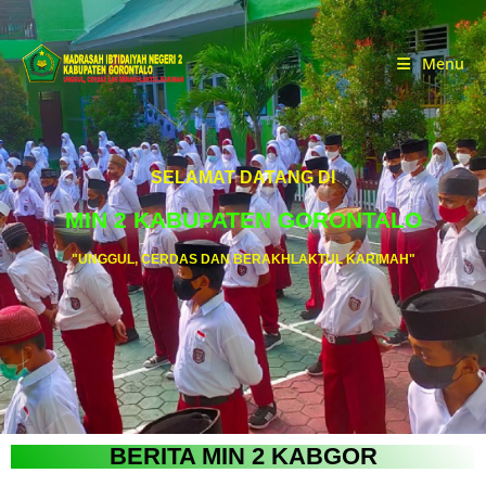
Menu
SELAMAT DATANG DI
MIN 2 KABUPATEN GORONTALO
"UNGGUL, CERDAS DAN BERAKHLAKTUL KARIMAH"
BERITA MIN 2 KABGOR