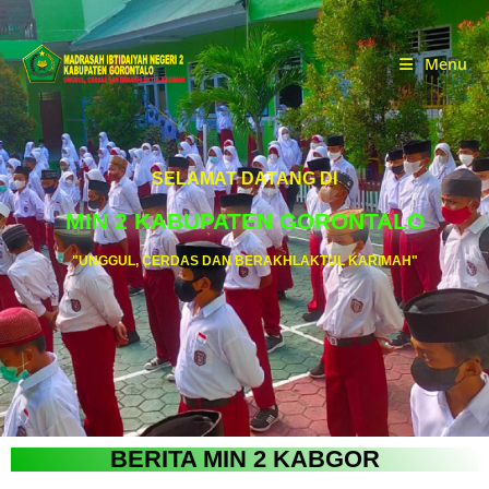
Menu
SELAMAT DATANG DI
MIN 2 KABUPATEN GORONTALO
"UNGGUL, CERDAS DAN BERAKHLAKTUL KARIMAH"
BERITA MIN 2 KABGOR