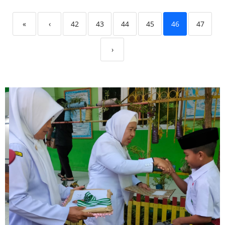
«
‹
42
43
44
45
46
47
›