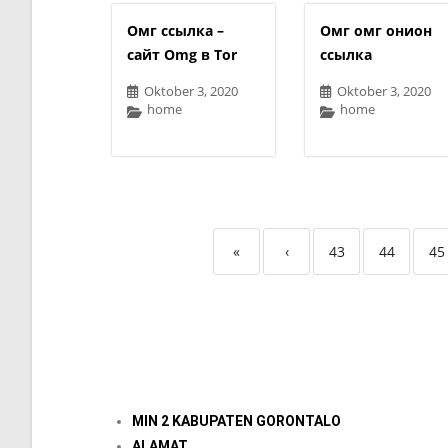
Омг ссылка –
Омг омг онион
сайт Omg в Tor
ссылка
Oktober 3, 2020
Oktober 3, 2020
home
home
«
‹
43
44
45
MIN 2 KABUPATEN GORONTALO
ALAMAT