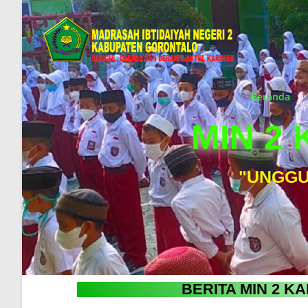
Beranda
MIN 2
"UNGGU
BERITA MIN 2 K