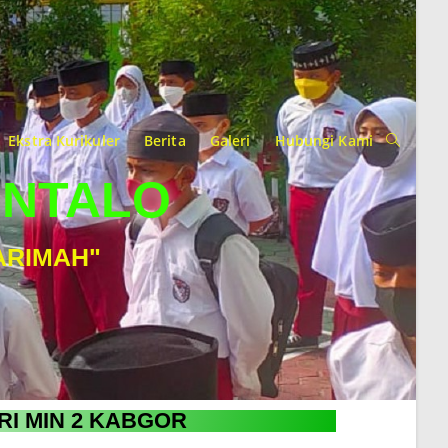
Ekstra Kurikuler
Berita
Galeri
Hubungi Kami
ONTALO
ARIMAH"
RI MIN 2 KABGOR