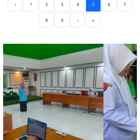
‹
1
2
3
4
5
6
7
8
9
›
»