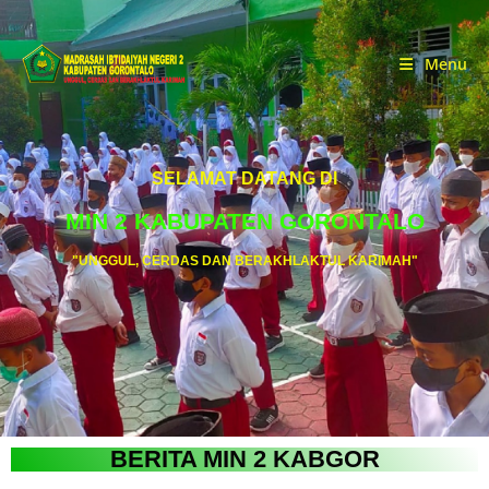
Menu
SELAMAT DATANG DI
MIN 2 KABUPATEN GORONTALO
"UNGGUL, CERDAS DAN BERAKHLAKTUL KARIMAH"
BERITA MIN 2 KABGOR