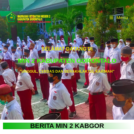
Menu
SELAMAT DATANG DI
MIN 2 KABUPATEN GORONTALO
"UNGGUL, CERDAS DAN BERAKHLAKTUL KARIMAH"
BERITA MIN 2 KABGOR