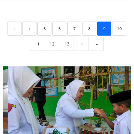
«
‹
5
6
7
8
9
10
11
12
13
›
»