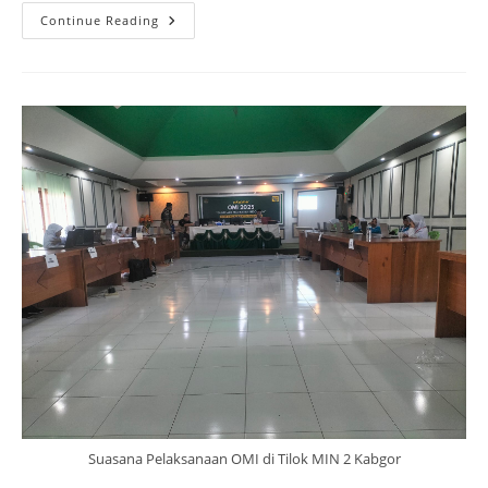
MIN
Continue Reading
2
Kabgor
Utus
Enam
Peserta
Didik
Pada
Ajang
OMI
Tingkat
Kabupaten
Gorontalo
Suasana Pelaksanaan OMI di Tilok MIN 2 Kabgor