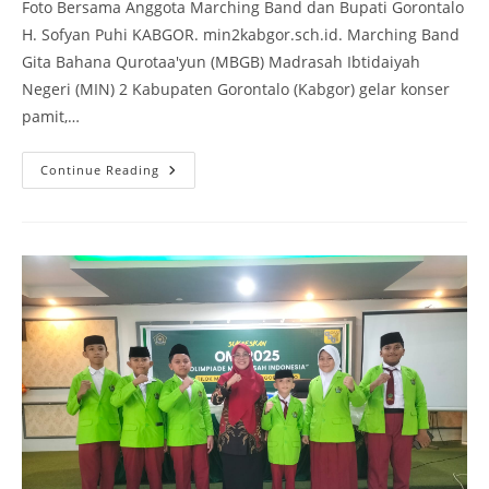
Foto Bersama Anggota Marching Band dan Bupati Gorontalo
H. Sofyan Puhi KABGOR. min2kabgor.sch.id. Marching Band
Gita Bahana Qurotaa'yun (MBGB) Madrasah Ibtidaiyah
Negeri (MIN) 2 Kabupaten Gorontalo (Kabgor) gelar konser
pamit,…
Konser
Continue Reading
Pamit
Marching
Band
Gita
Bahana
Qurotaa’yun
Dihadiri
Pejabat
Penting
Kabupaten
Gorontalo