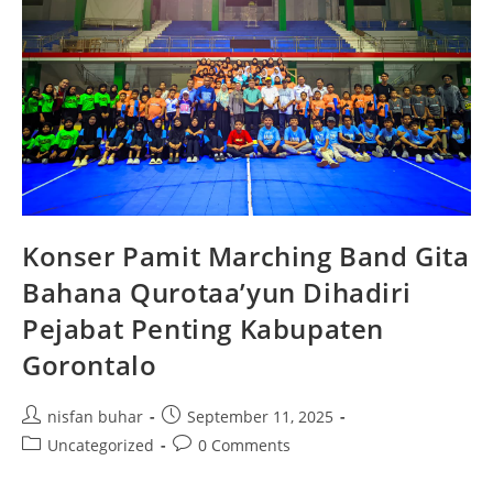
Konser Pamit Marching Band Gita
Bahana Qurotaa’yun Dihadiri
Pejabat Penting Kabupaten
Gorontalo
Post
Post
nisfan buhar
September 11, 2025
author:
published:
Post
Post
Uncategorized
0 Comments
category:
comments: