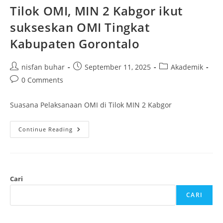
Tilok OMI, MIN 2 Kabgor ikut
sukseskan OMI Tingkat
Kabupaten Gorontalo
Post
Post
Post
nisfan buhar
September 11, 2025
Akademik
author:
published:
category:
Post
0 Comments
comments:
Suasana Pelaksanaan OMI di Tilok MIN 2 Kabgor
Tilok
Continue Reading
OMI,
MIN
2
Kabgor
Ikut
Sukseskan
OMI
Cari
Tingkat
Kabupaten
CARI
Gorontalo