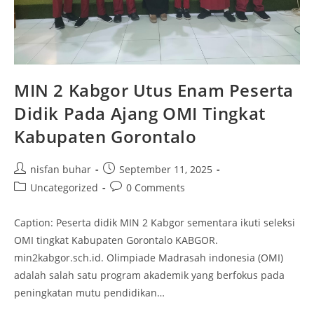
MIN 2 Kabgor Utus Enam Peserta
Didik Pada Ajang OMI Tingkat
Kabupaten Gorontalo
Post
Post
nisfan buhar
September 11, 2025
author:
published:
Post
Post
Uncategorized
0 Comments
category:
comments:
Caption: Peserta didik MIN 2 Kabgor sementara ikuti seleksi
OMI tingkat Kabupaten Gorontalo KABGOR.
min2kabgor.sch.id. Olimpiade Madrasah indonesia (OMI)
adalah salah satu program akademik yang berfokus pada
peningkatan mutu pendidikan…